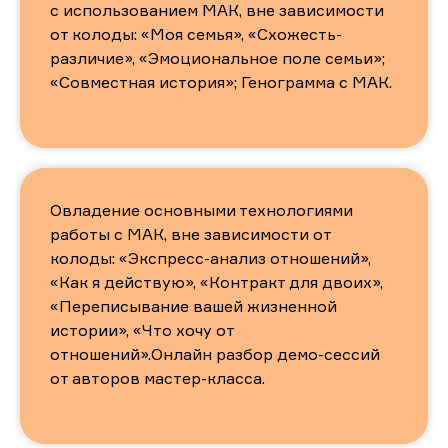
с использованием МАК, вне зависимости
от колоды: «Моя семья», «Схожесть-
различие», «Эмоциональное поле семьи»;
Полная оплата
«Совместная история»; Генограмма с МАК.
Рассрочка 50%
Специальный
Овладение основными технологиями
работы с МАК, вне зависимости от
Теоретические материалы практикума
колоды: «Экспресс-анализ отношений»,
Участие в закрытой группе в телеграмм
Участие в онлайн встрече в зум
«Как я действую», «Контракт для двоих»,
Сертификат участника
«Переписывание вашей жизненной
Часовая личная супервизия по работе с
МАК от авторов курс
истории», «Что хочу от
отношений».Онлайн разбор демо-сессий
14 700 рублей
от авторов мастер-класса.
Полная оплата