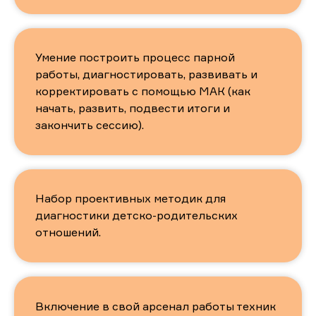
Теоретические материалы практикума
Участие в закрытой группе в телеграмм
Участие в онлайн встрече в зум
Сертификат участника
Умение построить процесс парной
10700 рублей
работы, диагностировать, развивать и
корректировать с помощью МАК (как
начать, развить, подвести итоги и
Полная оплата
закончить сессию).
Рассрочка 50%
Набор проективных методик для
Продвинутый
диагностики детско-родительских
отношений.
Теоретические материалы практикума
Участие в закрытой группе в телеграмм
Участие в онлайн встрече в зум
Сертификат участника
Авторская колода МАК «РиВ»
*
Включение в свой арсенал работы техник
12 700 рублей