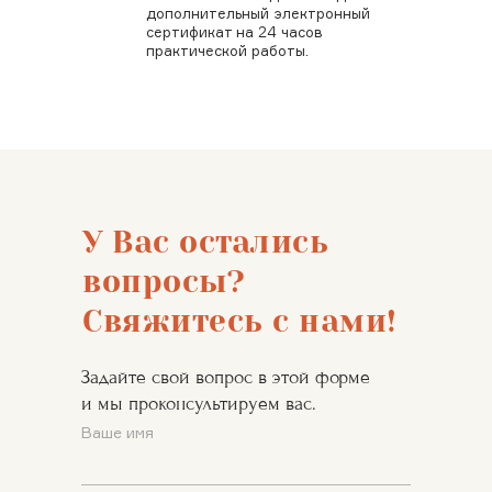
дополнительный электронный
сертификат на 24 часов
практической работы.
День 2:
10 июня 2023 г. с 10.00 до 17.00 (по Москве)
У Вас остались
вопросы?
Свяжитесь с нами!
Блок 1. Организационный
Знакомство с участниками.
Прояснение целей и задач.
Задайте свой вопрос в этой форме
Определение правил
и мы проконсультируем вас.
работы.
1 час
Ваше имя