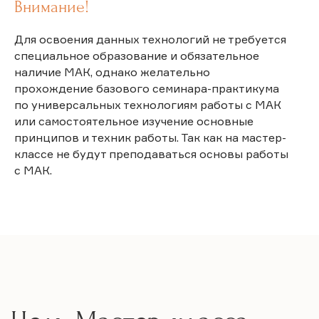
Внимание!
Узнать о семейной системе, основными
Для освоения данных технологий не требуется
законами супружеских (парных)
специальное образование и обязательное
отношений, психологических
особенностях внутрисемейного
наличие МАК, однако желательно
взаимодействия, возникновения
прохождение базового семинара-практикума
и протекания семейных конфликтов
и кризисов в детско-родительских
по универсальных технологиям работы с МАК
отношениях, механизмов сепарации
или самостоятельное изучение основные
от родителей и выстраивания с ними
взрослых отношений.
принципов и техник работы. Так как на мастер-
классе не будут преподаваться основы работы
Проанализировать как свою семью
с МАК.
с точки зрения наличия (отсутствия)
семейных кризисов, конфликтов,
способов и путей их преодоления, так
и применять данные знания при анализе
детско-родительских и партнёрских
отношений клиентов.
Овладеть технологией построения
парной работы и техниками
исследования и коррекции детско-
родительских и партнёрских отношений
с использования проективных методик
и МАК.