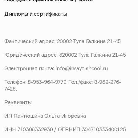
сексологическими запросами пары.
30 мин
Перерыв
Блок 4. Практический
Демонстрация практических