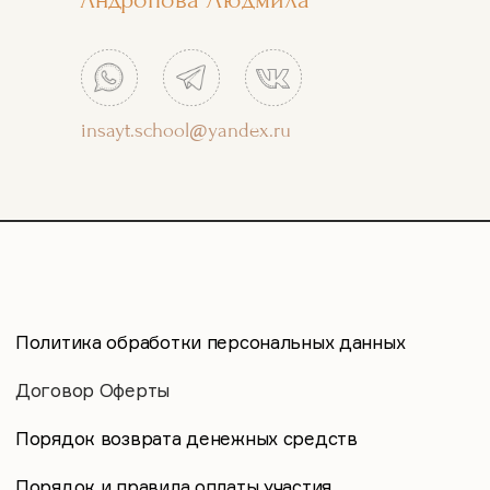
2 часа
Блок 3. Технологический
insayt.school@yandex.ru
Технология построения парной
работы. Общая структура проведения
консультации супругов (пары) с
использованием МАК. Демонстрация
практических технологий работы:
- принципы парной работы;
- формулирование запроса пары;
- заключение контракта на работу с
МАК;
- обследование системы парных
отношений;
- формулирование и проверка гипотез;
- построение сценария работы;
- завершение парной консультации;
- особенности работы с