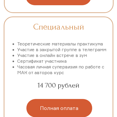
Помодульно:
стандарт
5000 р.
премиум
5500 р.
супер
6250 р.
Доплата 50% (при условии оплаты