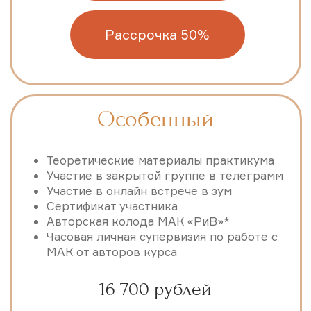
первого модуля)
стандарт
5000 р.
премиум
5500 р.
супер
6250 р.
Оплата 50% через 4 недели после старта проекта
(при условии 50% оплаты в начале)
стандарт
10000 р.
премиум
11000 р.
супер
12500 р.