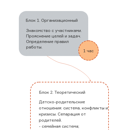
Блок 1. Организационный
Знакомство с участниками.
Прояснение целей и задач.
Определение правил
работы.
1 час
Политика обработки персональных данных
Блок 2. Теоретический
Договор Оферты
Детско-родительские
Порядок возврата денежных средств
отношения: система, конфликты и
Порядок и правила оплаты участия
кризисы. Сепарация от
родителей.
Дипломы и сертификаты
- семейная система;