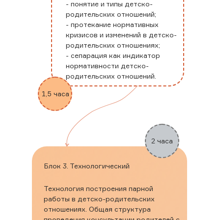
- понятие и типы детско-
родительских отношений;
Фактический адрес: 20002 Тула Галкина 21-45
- протекание нормативных
Юридический адрес: 320002 Тула Галкина 21-45
кризисов и изменений в детско-
родительских отношениях;
Электронная почта: info@insayt-shcool.ru
- сепарация как индикатор
Телефон: 8-953-964-9779, Тел./факс: 8-962-276-
нормативности детско-
7426.
родительских отношений.
Реквизиты:
1,5 часа
ИП Пантюшина Ольга Игоревна
ИНН 710306332930 / ОГРНИП 304710333400125
2 часа
Онлайн-школа «Инсайт»
Блок 3. Технологический
С
2025г. Все права защищены
Технология построения парной
работы в детско-родительских
отношениях. Общая структура
проведения консультации родителей с