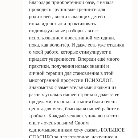
Благодаря приобретённой базе, я начала
проводить групповые тренинги для
родителей , воспитывающих детей с
инвалидностью и практиковать
индивидуальные разборы - все с
использованием проективной методики,
пока, как волонтёр. И даже есть уже отклики
о моей работе, которые стимулируют и
придают уверенности. Впереди ещё много
практики, получения новых знаний и
Политика обработки персональных данных
личной терапии для становления в этой
многогранной профессии ПСИХОЛОГ.
Договор Оферты
Знакомство с замечательными людьми из
Порядок возврата денежных средств
разных уголков нашей страны и даже за ее
Порядок и правила оплаты участия
пределами, их опыт и знания были очень
ценны для меня, благодаря нашей работе в
Дипломы и сертификаты
тройках. Каждый человек уникален и этот
опыт - очень значим! Своим
единомышленникам хочу сказать БОЛЬШОЕ
Фактический адрес: 20002 Тула Галкина 21-45
СПАСИБО за плодотворное, искреннее и