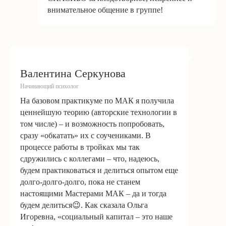
Юридический адрес: 320002 Тула Галкина 21-45
внимательное общение в группе!
Электронная почта: info@insayt-shcool.ru
Телефон: 8-953-964-9779, Тел./факс: 8-962-276-7426.
Реквизиты:
ИП Пантюшина Ольга Игоревна
Валентина Серкунова
ИНН 710306332930 / ОГРНИП 304710333400125
Начинающий психолог
На базовом практикуме по МАК я получила
ценнейшую теорию (авторские технологии в
том числе) – и возможность попробовать,
сразу «обкатать» их с соучениками. В
Онлайн-школа «Инсайт»
процессе работы в тройках мы так
С
2025г. Все права защищены
сдружились с коллегами – что, надеюсь,
будем практиковаться и делиться опытом еще
долго-долго-долго, пока не станем
настоящими Мастерами МАК – да и тогда
будем делиться😉. Как сказала Ольга
Игоревна, «социальный капитал – это наше