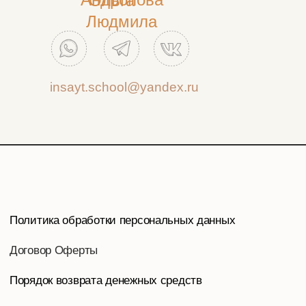
Ольга
Людмила
insayt.school@yandex.ru