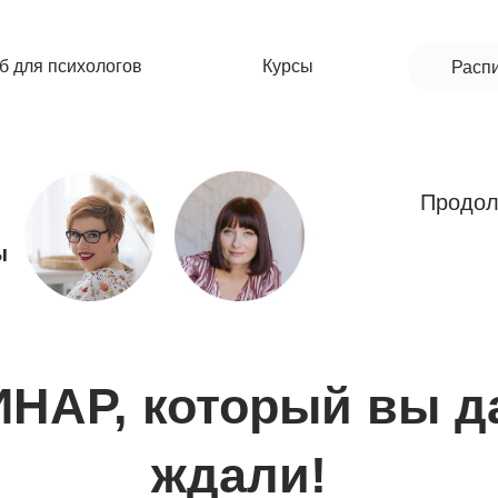
б для психологов
Курсы
Расп
Продолжительност
Стоимость
Р, который вы давно
ждали!