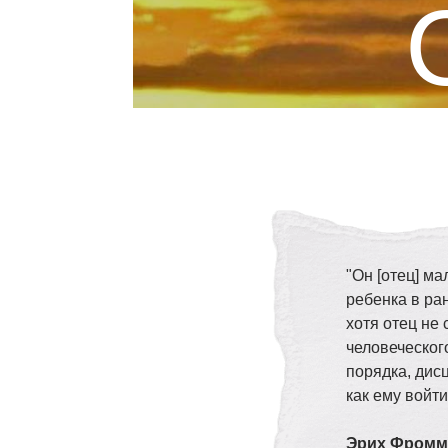
"Он [отец] ма
ребенка в ра
хотя отец не
человеческог
порядка, дисц
как ему войти
Эрих Фромм 