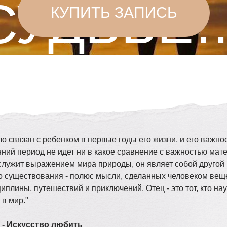
ло связан с ребенком в первые годы его жизни, и его важно
нний период не идет ни в какое сравнение с важностью мате
 служит выражением мира природы, он являет собой другой
о существования - полюс мысли, сделанных человеком веще
иплины, путешествий и приключений. Отец - это тот, кто на
 в мир."
- Искусство любить