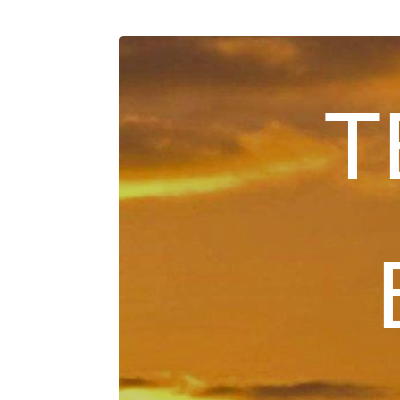
ТЕ
В
С