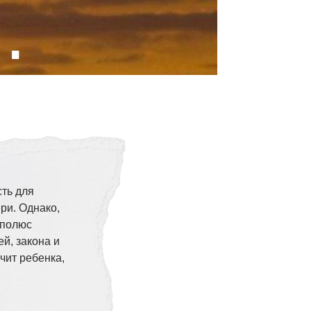
сть для
ри. Однако,
 полюс
й, закона и
учит ребенка,