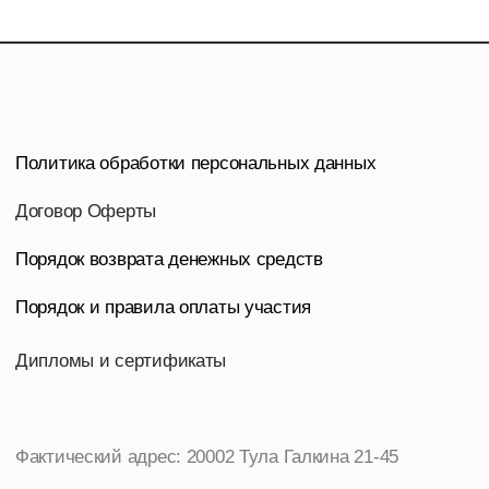
Фактический адрес: 20002 Тула Галкина 21-45
Юридический адрес: 320002 Тула Галкина 21-45
Электронная почта: info@insayt-shcool.ru
Телефон: 8-953-964-9779, Тел./факс: 8-962-276-7426.
Реквизиты:
ИП Пантюшина Ольга Игоревна
ИНН 710306332930 / ОГРНИП 304710333400125
Онлайн-школа «Инсайт»
С
2025г. Все права защищены