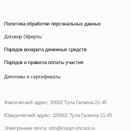
Юридический адрес: 320002 Тула Галкина 21-45
Электронная почта: info@insayt-shcool.ru
Телефон: 8-953-964-9779, Тел./факс: 8-962-276-7426.
Реквизиты:
ИП Пантюшина Ольга Игоревна
ИНН 710306332930 / ОГРНИП 304710333400125
Онлайн-школа «Инсайт»
С
2025г. Все права защищены