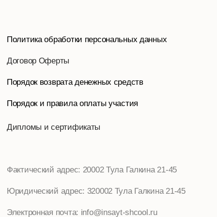
Юридический адрес: 320002 Тула Галкина 21-45
Электронная почта: info@insayt-shcool.ru
Телефон: 8-953-964-9779, Тел./факс: 8-962-276-7426.
Реквизиты:
ИП Пантюшина Ольга Игоревна
ИНН 710306332930 / ОГРНИП 304710333400125
Онлайн-школа «Инсайт»
С
2025г. Все права защищены